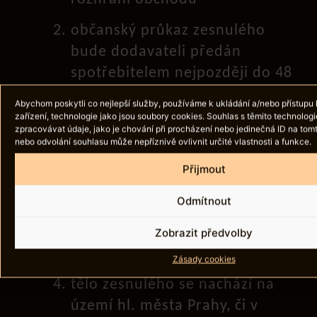
občanský průkaz zesnulého
bude dodavateli předán
spotřebitelem nejpozději do 48
hodin od úmrtí zesnulého, což
Abychom poskytli co nejlepší služby, používáme k ukládání a/nebo přístupu 
platí i pro ošacení zesnulého,
zařízení, technologie jako jsou soubory cookies. Souhlas s těmito technolo
zpracovávat údaje, jako je chování při procházení nebo jedinečná ID na to
pokud na něj má spotřebitel
nebo odvolání souhlasu může nepříznivě ovlivnit určité vlastnosti a funkce.
zvláštní požadavky
Přijmout
k úmrtí zesnulého došlo na
Odmítnout
území hl. města Prahy, či v
okresech Praha západ a Praha
Zobrazit předvolby
východ
Zásady cookies
tělo zesnulého se nachází na
území hl. města Prahy, či v