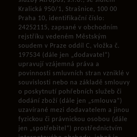
služby Atropos, s.r.o., se sídlem
Kralická 950/1, Strašnice, 100 00
Praha 10, identifikační číslo:
24252115, zapsané v obchodním
rejstříku vedeném Městským
soudem v Praze oddíl C, vložka č.
197534 (dále jen „dodavatel“)
upravují vzájemná práva a
povinnosti smluvních stran vzniklé v
souvislosti nebo na základě smlouvy
o poskytnutí pohřebních služeb či
dodání zboží (dále jen „smlouva“)
uzavírané mezi dodavatelem a jinou
fyzickou či právnickou osobou (dále
jen „spotřebitel“) prostřednictvím